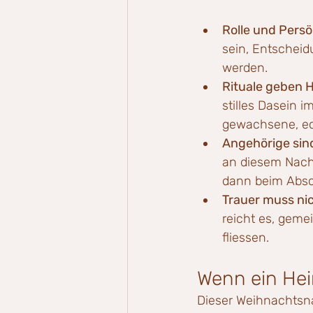
Rolle und Persön
sein, Entschei
werden.
Rituale geben H
stilles Dasein 
gewachsene, ec
Angehörige sind
an diesem Nachm
dann beim Absc
Trauer muss ni
reicht es, gem
fliessen.
Wenn ein Hei
Dieser Weihnachtsna