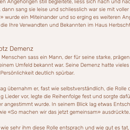
n Angehörigen still begleitete, liess sich nach und na
 dann sang sie leise und schliesslich war sie mit volle
 wurde ein Miteinander und so erging es weiteren An
 die Ihre Verwandten und Bekannten im Haus Herbscht
rotz Demenz
 Menschen sass ein Mann, der für seine starke, prägend
seinem Umfeld bekannt war. Seine Demenz hatte vieles 
ersönlichkeit deutlich spürbar.
g übernahm er, fast wie selbstverständlich, die Rolle 
 Lieder vor, legte die Reihenfolge fest und sorgte dafür
 angestimmt wurde. In seinem Blick lag etwas Entsch
 wie «So machen wir das jetzt gemeinsam» ausdrückte.
wie sehr ihm diese Rolle entsprach und wie gut es tat,