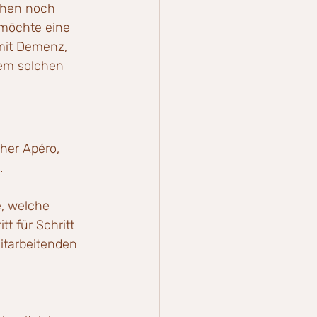
tehen noch 
 möchte eine 
mit Demenz, 
nem solchen 
her Apéro, 
.
, welche 
t für Schritt 
tarbeitenden 