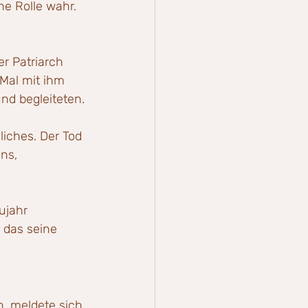
e Rolle wahr. 
r Patriarch 
 Mal mit ihm 
nd begleiteten.
iches. Der Tod 
ns, 
ujahr 
 das seine 
, meldete sich 