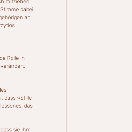
ch mitziehen. 
r Stimme dabei. 
gehörigen an 
zytlos 
e Rolle in 
verändert, 
des 
, dass «Stille 
lossenes, das 
 dass sie ihm 