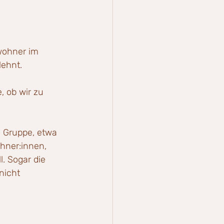
wohner im 
lehnt.
, ob wir zu 
e Gruppe, etwa 
ner:innen, 
. Sogar die 
nicht 